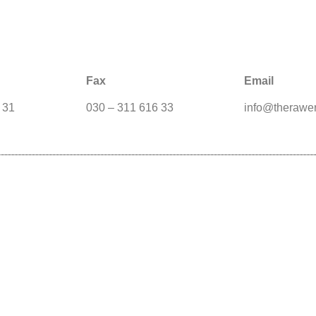
Fax
Email
 31
030 – 311 616 33
info@therawe