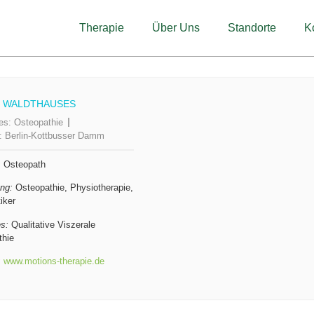
Therapie
Über Uns
Standorte
K
 WALDTHAUSES
ies:
Osteopathie
n:
Berlin-Kottbusser Damm
:
Osteopath
ng:
Osteopathie, Physiotherapie,
iker
s:
Qualitative Viszerale
thie
:
www.motions-therapie.de