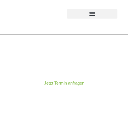
Pädiatrie /
Kinderheilkunde
Jetzt Termin anfragen