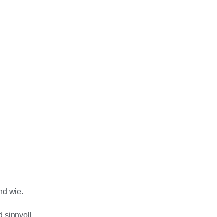
nd wie.
 sinnvoll.