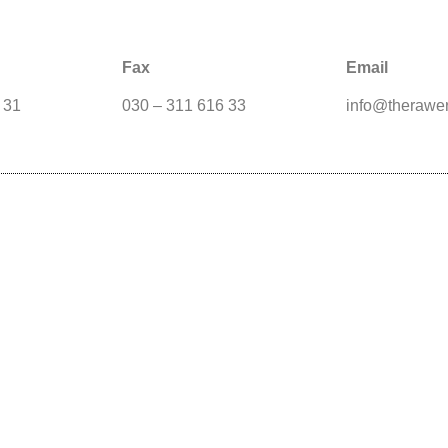
Fax
Email
 31
030 – 311 616 33
info@therawe