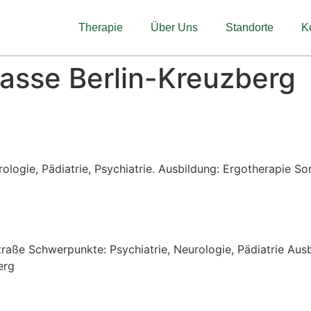
Therapie
Über Uns
Standorte
K
rasse Berlin-Kreuzberg
logie, Pädiatrie, Psychiatrie. Ausbildung: Ergotherapie So
traße Schwerpunkte: Psychiatrie, Neurologie, Pädiatrie Aus
erg